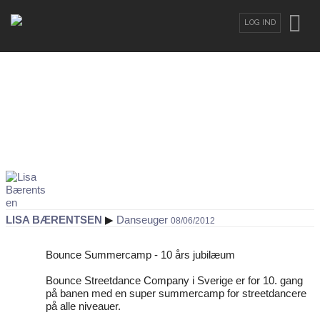
LOG IND
LOG IND
ELLER
OPRET BRUGER
Brugernavn
Adgangskode
LISA BÆRENTSEN
▶
Danseuger
08/06/2012
Glemt din adgangskode?
/
Glemt dit
brugernavn?
Bounce Summercamp - 10 års jubilæum
Bounce Streetdance Company i Sverige er for 10. gang
på banen med en super summercamp for streetdancere
på alle niveauer.