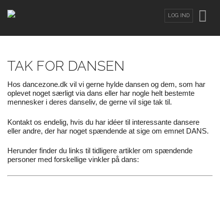
LOG IND
LOG IND
ELLER
OPRET BRUGER
Brugernavn
TAK FOR DANSEN
Hos dancezone.dk vil vi gerne hylde dansen og dem, som har
Adgangskode
oplevet noget særligt via dans eller har nogle helt bestemte
mennesker i deres danseliv, de gerne vil sige tak til.
Kontakt os endelig, hvis du har idéer til interessante dansere
eller andre, der har noget spændende at sige om emnet DANS.
Herunder finder du links til tidligere artikler om spændende
personer med forskellige vinkler på dans:
Glemt din adgangskode?
/
Glemt dit
brugernavn?