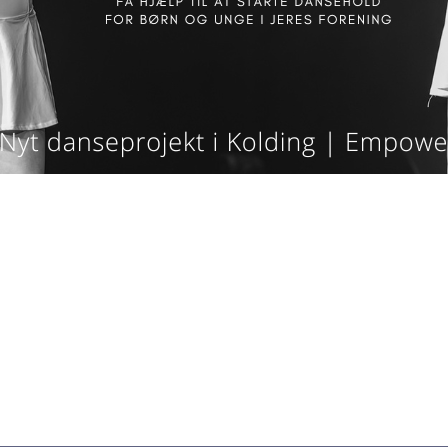
Glemt din adgangskode?
/
Glemt dit brugernavn?