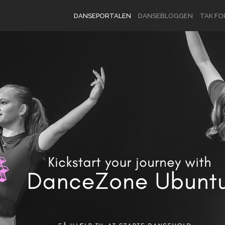
DANSEPORTALEN
DANSEBLOGGEN
TAK FO
LOG IND
ELLER
OPRET BRUGER
Brugernavn
Adgangskode