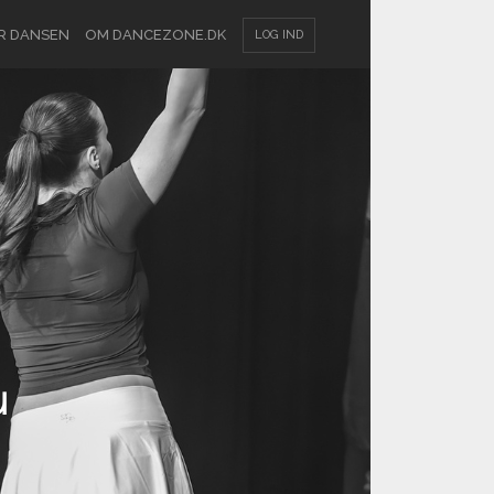
R DANSEN
OM DANCEZONE.DK
LOG IND