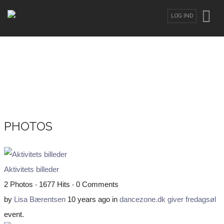
LOG IND
LOG IND
ELLER
OPRET BRUGER
Brugernavn
Adgangskode
PHOTOS
Glemt din adgangskode?
/
Glemt dit
Aktivitets billeder
brugernavn?
2 Photos ‧ 1677 Hits ‧ 0 Comments
by
Lisa Bærentsen
10 years ago
in
dancezone.dk giver fredagsøl
event.