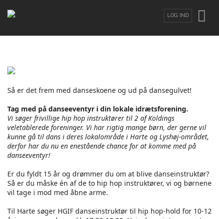
LOG IND
LOG IND
ELLER
OPRET BRUGER
Brugernavn
Så er det frem med danseskoene og ud på dansegulvet!
Adgangskode
Tag med på danseeventyr i din lokale idrætsforening.
Vi søger frivillige hip hop instruktører til 2 af Koldings
veletablerede foreninger. Vi har rigtig mange børn, der gerne vil
kunne gå til dans i deres lokalområde i Harte og Lyshøj-området,
derfor har du nu en enestående chance for at komme med på
danseeventyr!
Glemt din adgangskode?
/
Glemt dit
brugernavn?
Er du fyldt 15 år og drømmer du om at blive danseinstruktør?
Så er du måske én af de to hip hop instruktører, vi og børnene
vil tage i mod med åbne arme.
Til Harte søger HGIF danseinstruktør til hip hop-hold for 10-12