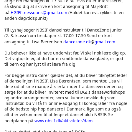
årige om mandagen kl. 17.30-18.30. Hvis du er interesseret,
så skynd dig at skrive en kort ansøgning til Maj-Britt
på
HGIFfitnessdans@gmail.com
(Holdet kan evt. rykkes til en
anden dag/tidspunkt)
Til Lyshøj søger NBSIF danseinstruktør til DanceZone Junior
(2.-3. klasse) om tirsdagen kl. 17.00-17.50 Send en kort
ansøgning til Lisa Bærentsen
dancezone.dk
@
gmail.com
Du behøver ikke at have undervist før. Vi skal nok lære dig op.
Det vigtigste er, at du har en smittende danseglæde, er god
til børn og har lyst til at lære fra dig.
For begge instruktører gælder det, at du bliver tilknyttet leder
af danselinjen i NBSIF, Lisa Bærentsen, som mentor. Lisa vil
dele ud af sine mange års erfaringer fra danseverdenen og
sørge for at du bliver inviteret med til DGI's danseworkshops
og andre arrangementer, som vil kunne udvikle dig som
instruktør. Du vil få fri online-adgang til koreografier fra nogle
af de bedste hip hop dansere i Danmark, lige som du også
altid er velkommen til at følge et dansehold i NBSIF. Se
holdplanen på
www.nbsif.dk/aktiviteter/dans
Det er vigtigt, at du kan deltage på DGI's